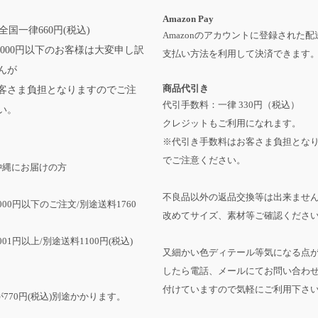
Amazon Pay
全国一律660円(税込)
Amazonのアカウントに登録された配
,000円以下のお客様は大変申し訳
支払い方法を利用して決済できます
んが
商品代引き
客さま負担となりますのでご注
代引手数料：一律 330円（税込）
い。
クレジットもご利用になれます。
※代引き手数料はお客さま負担とな
でご注意ください。
沖縄にお届けの方
不良品以外の返品交換等は出来ませ
,000円以下のご注文/別途送料1760
改めてサイズ、素材等ご確認くださ
001円以上/別途送料1100円(税込)
又細かい色ディテール等気になる点
したら電話、メールにてお問い合わ
付けていますので気軽にご利用下さ
770円(税込)別途かかります。