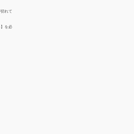
が切れて
料】を必