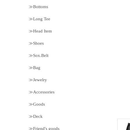
≫Bottoms
≫Long Tee
≫Head Item
≫Shoes
≫Sox.Belt
≫Bag
≫Jewelry
≫Accessories
≫Goods
≫Deck
≫Friend's goods