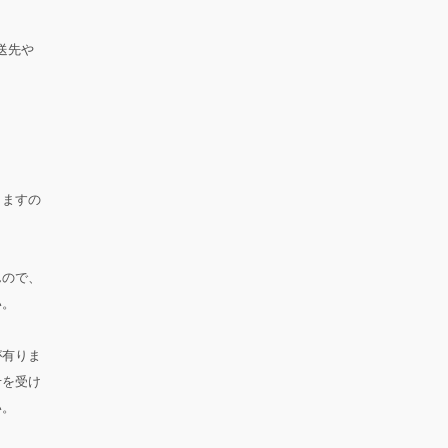
送先や
。
りますの
んので、
い。
が有りま
せを受け
い。