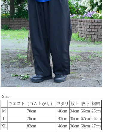
-Size-
ウエスト（ゴム上がり）
ワタリ
股上
股下
裾幅
M
70cm
40cm
34cm
66cm
25cm
L
76cm
43cm
35cm
67cm
26cm
XL
82cm
46cm
36cm
68cm
27cm