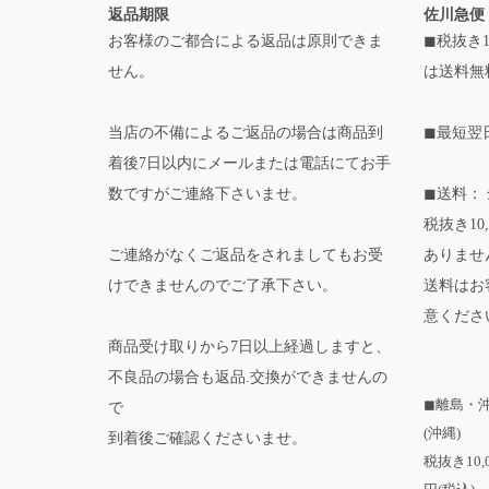
返品期限
佐川急便
お客様のご都合による返品は原則できま
◼税抜き1
せん。
は送料無
当店の不備によるご返品の場合は商品到
◼最短翌
着後7日以内にメールまたは電話にてお手
数ですがご連絡下さいませ。
◼送料： 
税抜き10
ご連絡がなくご返品をされましてもお受
ありませ
けできませんのでご了承下さい。
送料はお
意くださ
商品受け取りから7日以上経過しますと、
不良品の場合も返品.交換ができませんの
◼離島・
で
(沖縄)
到着後ご確認くださいませ。
税抜き10