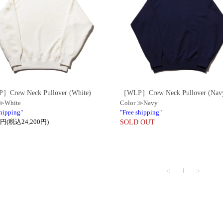
Crew Neck Pullover (White)
［WLP］Crew Neck Pullover (Nav
 ≫White
Color ≫Navy
shipping"
"Free shipping"
0円(税込24,200円)
SOLD OUT
<
1
>