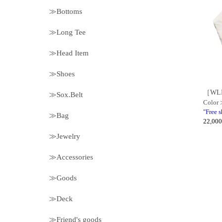
≫Bottoms
≫Long Tee
≫Head Item
≫Shoes
［WLP］
≫Sox.Belt
Color
"Free 
≫Bag
22,00
≫Jewelry
≫Accessories
≫Goods
≫Deck
≫Friend's goods