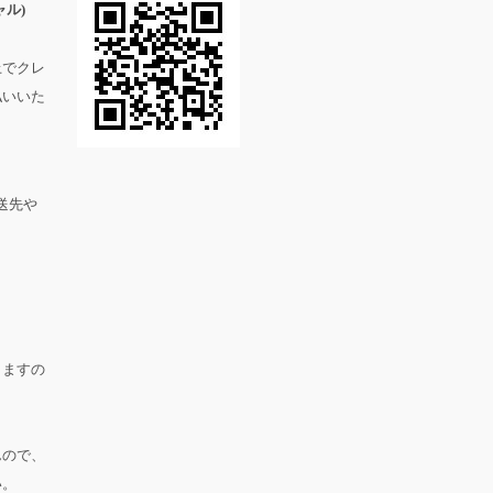
ル)
上でクレ
払いいた
送先や
。
りますの
んので、
い。