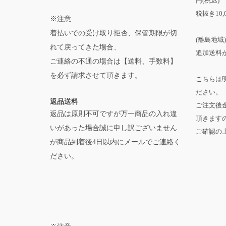
円(税込)
税抜き10,
※注意
着払いでの受け取り拒否、保管期限が切
(離島地域)
れて戻ってきた場合、
追加送料が
ご連絡の不通の場合は【送料、手数料】
を必ず請求させて頂きます。
こちらは
ださい。
返品送料
ご注文後
返品は原則不可ですが万一商品の入れ違
頂きます
いがあった場合誠に申し訳ございません
ご確認の
が商品到着後4日以内にメールでご連絡く
ださい。