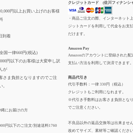
クレジットカード (佐川フィナンシャ
0,000円以上お買い上げのお客様
・商品ご注文の際、インターネット
料
ジットカードを利用して代金をお支
だけます。
日到着
Amazon Pay
全国一律660円(税込)
Amazonのアカウントに登録された配
,000円以下のお客様は大変申し訳
支払い方法を利用して決済できます
んが
商品代引き
客さま負担となりますのでご注
代引手数料：一律 330円（税込）
い。
クレジットもご利用になれます。
※代引き手数料はお客さま負担とな
でご注意ください。
沖縄にお届けの方
不良品以外の返品交換等は出来ませ
,000円以下のご注文/別途送料1760
改めてサイズ、素材等ご確認くださ