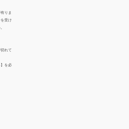
が有りま
せを受け
い。
が切れて
料】を必