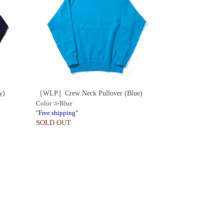
y)
［WLP］Crew Neck Pullover (Blue)
Color ≫Blue
"Free shipping"
SOLD OUT