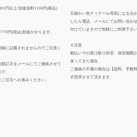
001円以上/別途送料1100円(税込)
又細かい色ディテール等気になる点
したら電話、メールにてお問い合わ
付けていますので気軽にご利用下さ
770円(税込)別途かかります。
※注意
明細に記載されませんのでご注意く
着払いでの受け取り拒否、保管期限
戻ってきた場合、
金額訂正をメールにてご連絡させて
ご連絡の不通の場合は【送料、手数
ので、
ず請求させて頂きます。
上ご注文へお進みください。