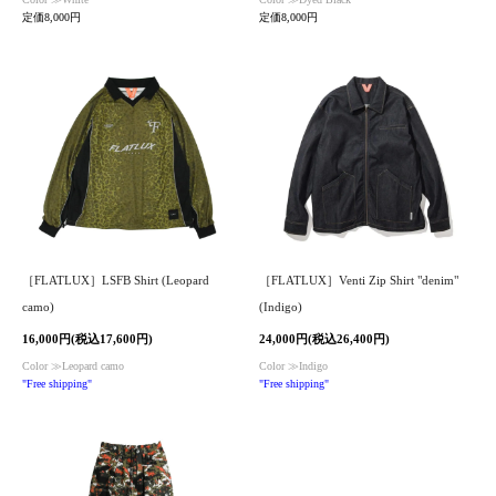
定価8,000円
定価8,000円
［FLATLUX］LSFB Shirt (Leopard
［FLATLUX］Venti Zip Shirt "denim"
camo)
(Indigo)
16,000円(税込17,600円)
24,000円(税込26,400円)
Color ≫Leopard camo
Color ≫Indigo
"Free shipping"
"Free shipping"