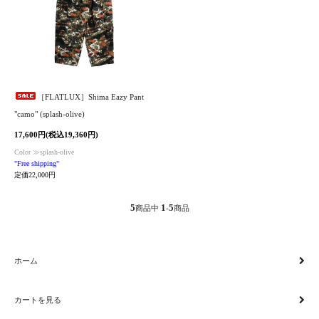
［FLATLUX］Shima Eazy Pant
"camo" (splash-olive)
17,600円(税込19,360円)
Color ≫splash-olive
"Free shipping"
定価22,000円
5
1
5
商品中
-
商品
ホーム
カートを見る