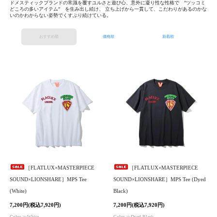
ドメスティックブランドの常識を覆すユルさと遊び心、意外に凝り性な性格で ”ツッコミ
どころの多いアイテム” を生み出し続け、 立ち上げから一貫して、こだわりがあるのかな
いのかわからない姿勢でくすぶり続けている。
おすすめ順
価格順
新着順
［FLATLUX×MASTERPIECE
［FLATLUX×MASTERPIECE
SOUND×LIONSHARE］MPS Tee
SOUND×LIONSHARE］MPS Tee (Dyed
(White)
Black)
7,200円(税込7,920円)
7,200円(税込7,920円)
Color ≫White
Color ≫Dyed Black