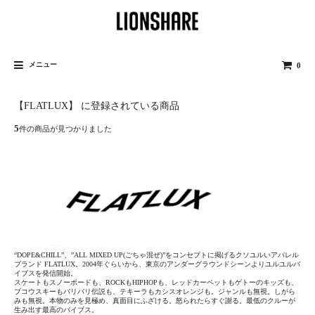
メニュー
0
【FLATLUX】 に登録されている商品
5
件の商品が見つかりました
“DOPE&CHILL”、”ALL MIXED UP(ごちゃ混ぜ)”をコンセプトに掲げるクソユルいアパレル
ブランド FLATLUX。2004年ぐらいから、東京のアンダーグラウンドシーンよりユルユルバ
イブスを発信開始。
スケートもスノーボードも、ROCKもHIPHOPも、レッドカーペットもゲトーのキッズも、
ブコウスキーもバリバリ伝説も、テキーラもカシスオレンジも。ジャンルも無視。しがら
みも無視。本物のみを見極め、真面目にふざける。怒られたらすぐ謝る。最低のクルーが
生み出す最高のバイブス。