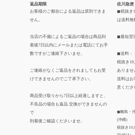
返品期限
佐川急便
お客様のご都合による返品は原則できま
◼税抜き1
せん。
は送料無
当店の不備によるご返品の場合は商品到
◼最短翌
着後7日以内にメールまたは電話にてお手
数ですがご連絡下さいませ。
◼送料： 
税抜き10
ご連絡がなくご返品をされましてもお受
ありませ
けできませんのでご了承下さい。
送料はお
意くださ
商品受け取りから7日以上経過しますと、
不良品の場合も返品.交換ができませんの
◼離島・
で
(沖縄)
到着後ご確認くださいませ。
税抜き10