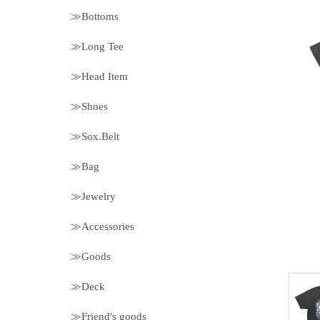
≫Bottoms
≫Long Tee
≫Head Item
≫Shoes
≫Sox.Belt
≫Bag
≫Jewelry
≫Accessories
≫Goods
≫Deck
≫Friend's goods