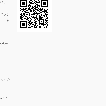
ル)
上でクレ
払いいた
送先や
。
りますの
んので、
い。