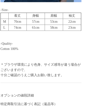
-Size-
着丈
身幅
肩幅
袖丈
M
70cm
57cm
53cm
22cm
L
74cm
61cm
58cm
23cm
-Quality-
Cotton 100%
＊プラウザ環境により色身、サイズ感等が違う場合が
ございますので、
十分ご確認のうえご購入お願い致します。
オプションの値段詳細
特定商取引法に基づく表記（返品等）