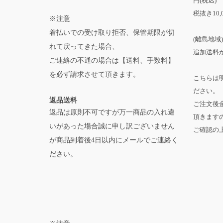
円(税込)
税抜き10,
※注意
着払いでの受け取り拒否、保管期限が切
(離島地域)
れて戻ってきた場合、
追加送料が
ご連絡の不通の場合は【送料、手数料】
を必ず請求させて頂きます。
こちらは
ださい。
返品送料
ご注文後
返品は原則不可ですが万一商品の入れ違
頂きます
いがあった場合誠に申し訳ございません
ご確認の
が商品到着後4日以内にメールでご連絡く
ださい。