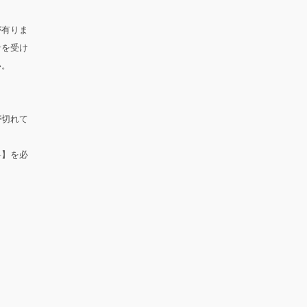
が有りま
せを受け
い。
が切れて
料】を必