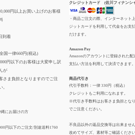
クレジットカード (佐川フィナンシャ
0,000円以上お買い上げのお客様
・商品ご注文の際、インターネット
料
ジットカードを利用して代金をお支
だけます。
日到着
Amazon Pay
全国一律660円(税込)
Amazonのアカウントに登録された配
,000円以下のお客様は大変申し訳
支払い方法を利用して決済できます
んが
商品代引き
客さま負担となりますのでご注
代引手数料：一律 330円（税込）
い。
クレジットもご利用になれます。
※代引き手数料はお客さま負担とな
でご注意ください。
沖縄にお届けの方
不良品以外の返品交換等は出来ませ
,000円以下のご注文/別途送料1760
改めてサイズ、素材等ご確認くださ