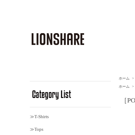
ホーム
>
ホーム
>
［POL
≫T-Shirts
≫Tops