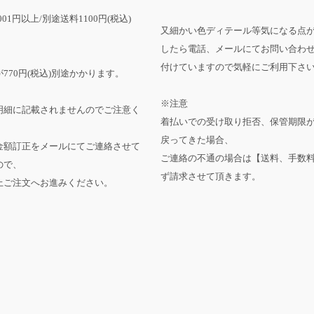
001円以上/別途送料1100円(税込)
又細かい色ディテール等気になる点
したら電話、メールにてお問い合わ
付けていますので気軽にご利用下さ
770円(税込)別途かかります。
※注意
明細に記載されませんのでご注意く
着払いでの受け取り拒否、保管期限
戻ってきた場合、
金額訂正をメールにてご連絡させて
ご連絡の不通の場合は【送料、手数
ので、
ず請求させて頂きます。
上ご注文へお進みください。