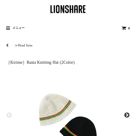
メニュー
0
≫Head Item
［Kirime］Rasta Knitting Hat (2Color)