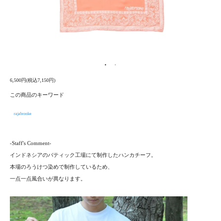
6,500円(税込7,150円)
この商品のキーワード
rajabrooke
-Staff's Comment-
インドネシアのバティック工場にて制作したハンカチーフ。
本場のろうけつ染めで制作しているため、
一点一点風合いが異なります。