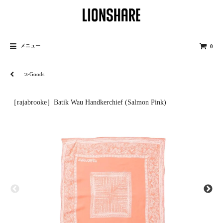
メニュー
0
≫Goods
［rajabrooke］Batik Wau Handkerchief (Salmon Pink)