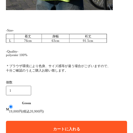
-Size-
着丈
身幅
裄丈
L
76cm
63cm
91.5cm
-Quality-
polyester 100%
＊プラウザ環境により色身、サイズ感等が違う場合がございますので、
十分ご確認のうえご購入お願い致します。
個数
Green
M
19,000円(税込20,900円)
カートに入れる