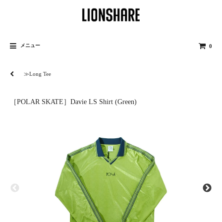
メニュー
0
≫Long Tee
［POLAR SKATE］Davie LS Shirt (Green)