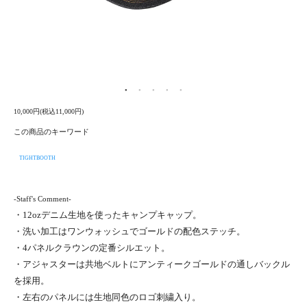
10,000円(税込11,000円)
この商品のキーワード
TIGHTBOOTH
-Staff's Comment-
・12ozデニム生地を使ったキャンプキャップ。
・洗い加工はワンウォッシュでゴールドの配色ステッチ。
・4パネルクラウンの定番シルエット。
・アジャスターは共地ベルトにアンティークゴールドの通しバックル
を採用。
・左右のパネルには生地同色のロゴ刺繍入り。