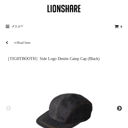
メニュー
0
≫Head Item
［TIGHTBOOTH］Side Logo Denim Camp Cap (Black)