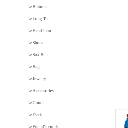
≫Bottoms
≫Long Tee
≫Head Item
≫Shoes
≫Sox.Belt
≫Bag
≫Jewelry
≫Accessories
≫Goods
≫Deck
≫Friend's goods