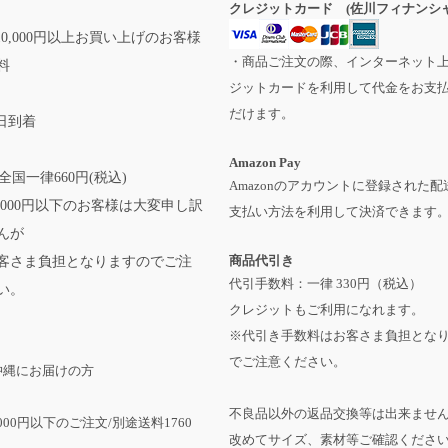
クレジットカード (佐川フィナンシャ
0,000円以上お買い上げのお客様
・商品ご注文の際、インターネット
料
ジットカードを利用して代金をお支
だけます。
日到着
Amazon Pay
全国一律660円(税込)
Amazonのアカウントに登録された配
,000円以下のお客様は大変申し訳
支払い方法を利用して決済できます
んが
商品代引き
客さま負担となりますのでご注
代引手数料：一律 330円（税込）
い。
クレジットもご利用になれます。
※代引き手数料はお客さま負担とな
でご注意ください。
沖縄にお届けの方
不良品以外の返品交換等は出来ませ
,000円以下のご注文/別途送料1760
改めてサイズ、素材等ご確認くださ