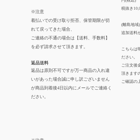
円(税込)
税抜き10,
※注意
着払いでの受け取り拒否、保管期限が切
(離島地域)
れて戻ってきた場合、
追加送料が
ご連絡の不通の場合は【送料、手数料】
を必ず請求させて頂きます。
こちらは
ださい。
返品送料
ご注文後
返品は原則不可ですが万一商品の入れ違
頂きます
いがあった場合誠に申し訳ございません
ご確認の
が商品到着後4日以内にメールでご連絡く
ださい。