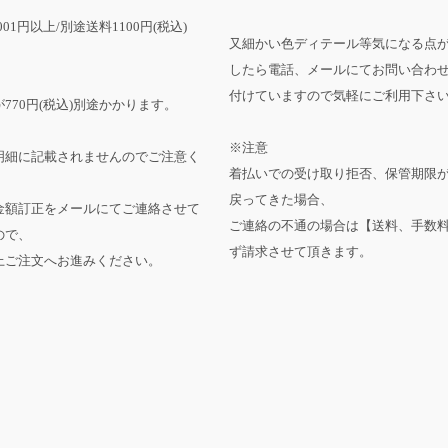
001円以上/別途送料1100円(税込)
又細かい色ディテール等気になる点
したら電話、メールにてお問い合わ
付けていますので気軽にご利用下さ
770円(税込)別途かかります。
※注意
明細に記載されませんのでご注意く
着払いでの受け取り拒否、保管期限
戻ってきた場合、
金額訂正をメールにてご連絡させて
ご連絡の不通の場合は【送料、手数
ので、
ず請求させて頂きます。
上ご注文へお進みください。