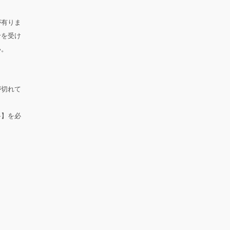
が有りま
せを受け
い。
が切れて
料】を必