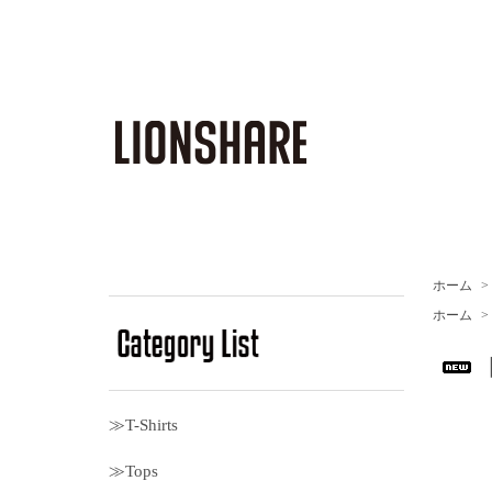
ホーム
>
ホーム
>
［
≫T-Shirts
≫Tops