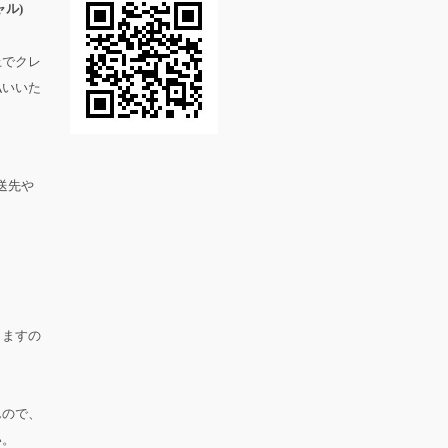
ル)
上でクレ
払いいた
送先や
。
りますの
んので、
い。