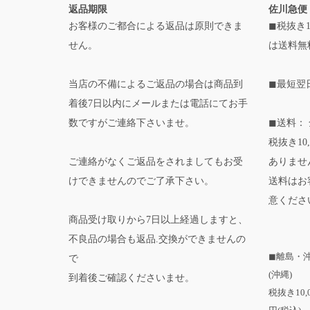
返品期限
佐川急便
お客様のご都合による返品は原則できま
◼税抜き1
せん。
は送料無
当店の不備によるご返品の場合は商品到
◼最短翌
着後7日以内にメールまたは電話にてお手
数ですがご連絡下さいませ。
◼送料： 
税抜き10
ご連絡がなくご返品をされましてもお受
ありませ
けできませんのでご了承下さい。
送料はお
意くださ
商品受け取りから7日以上経過しますと、
不良品の場合も返品.交換ができませんの
◼離島・
で
(沖縄)
到着後ご確認くださいませ。
税抜き10