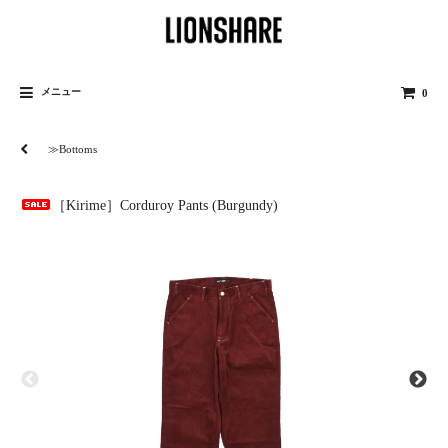
メニュー
0
≫Bottoms
［Kirime］Corduroy Pants (Burgundy)