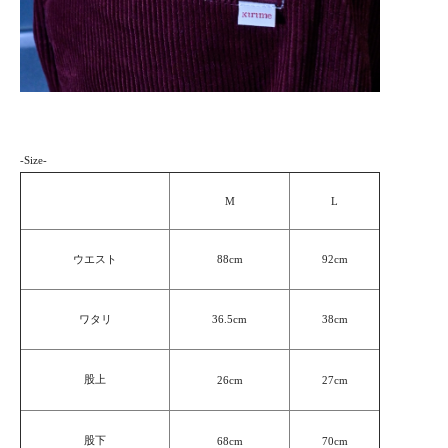
-Size-
M
L
ウエスト
88cm
92cm
ワタリ
36.5cm
38cm
股上
26cm
27cm
股下
68cm
70cm