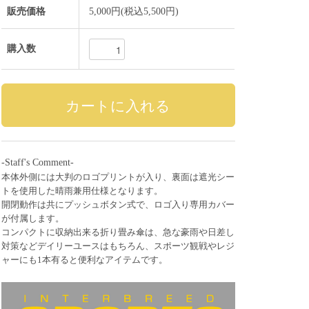
販売価格
5,000円(税込5,500円)
購入数
-Staff's Comment-
本体外側には大判のロゴプリントが入り、裏面は遮光シー
トを使用した晴雨兼用仕様となります。
開閉動作は共にプッシュボタン式で、ロゴ入り専用カバー
が付属します。
コンパクトに収納出来る折り畳み傘は、急な豪雨や日差し
対策などデイリーユースはもちろん、スポーツ観戦やレジ
ャーにも1本有ると便利なアイテムです。