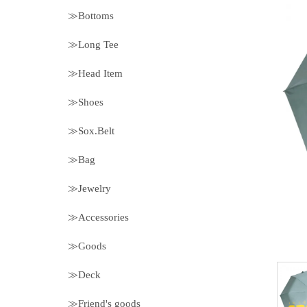
≫Bottoms
≫Long Tee
≫Head Item
≫Shoes
≫Sox.Belt
≫Bag
≫Jewelry
≫Accessories
≫Goods
≫Deck
≫Friend's goods