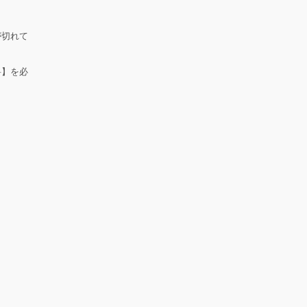
が切れて
料】を必