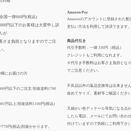
日到着
Amazon Pay
全国一律660円(税込)
Amazonのアカウントに登録された配
,000円以下のお客様は大変申し訳
支払い方法を利用して決済できます
んが
商品代引き
客さま負担となりますのでご注
代引手数料：一律 330円（税込）
い。
クレジットもご利用になれます。
※代引き手数料はお客さま負担とな
でご注意ください。
沖縄にお届けの方
不良品以外の返品交換等は出来ませ
,000円以下のご注文/別途送料1760
改めてサイズ、素材等ご確認くださ
001円以上/別途送料1100円(税込)
又細かい色ディテール等気になる点
したら電話、メールにてお問い合わ
付けていますので気軽にご利用下さ
770円(税込)別途かかります。