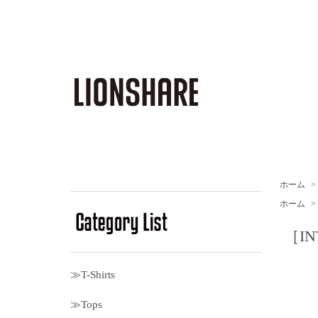
ホーム
>
ホーム
>
［INT
≫T-Shirts
≫Tops