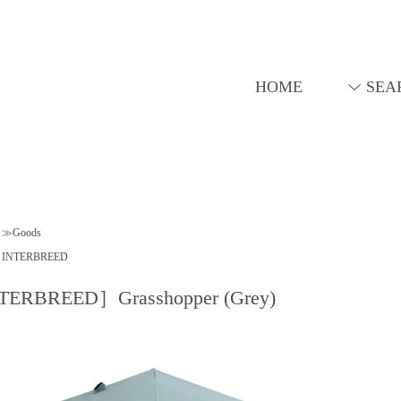
HOME
SEA
≫Goods
INTERBREED
ERBREED］Grasshopper (Grey)