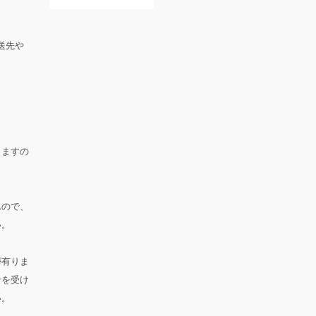
送先や
。
りますの
んので、
い。
が有りま
せを受け
い。