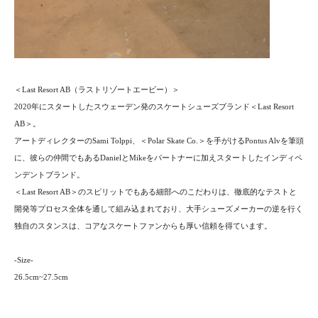
＜Last Resort AB（ラストリゾートエービー）＞
2020年にスタートしたスウェーデン発のスケートシューズブランド＜Last Resort
AB＞。
アートディレクターのSami Tolppi、＜Polar Skate Co.＞を手がけるPontus Alvを筆頭
に、彼らの仲間でもあるDanielとMikeをパートナーに加えスタートしたインディペ
ンデントブランド。
＜Last Resort AB＞のスピリットでもある細部へのこだわりは、徹底的なテストと
開発等プロセス全体を通して組み込まれており、大手シューズメーカーの逆を行く
独自のスタンスは、コアなスケートファンからも厚い信頼を得ています。
-Size-
26.5cm~27.5cm