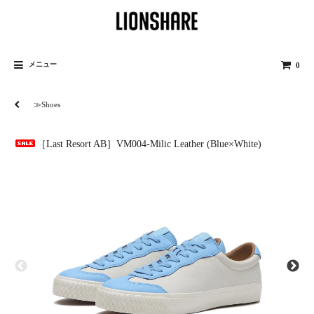
メニュー
0
≫Shoes
［Last Resort AB］VM004-Milic Leather (Blue×White)