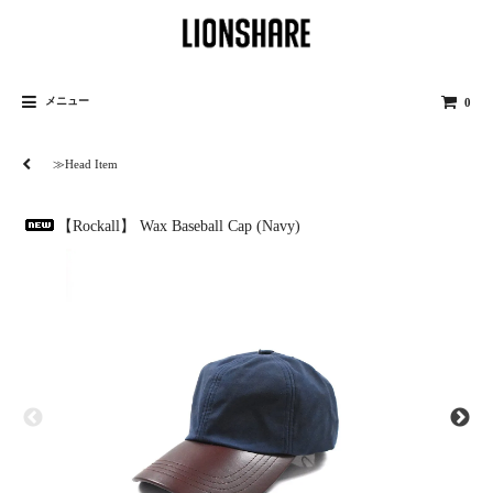
メニュー
0
≫Head Item
【Rockall】 Wax Baseball Cap (Navy)