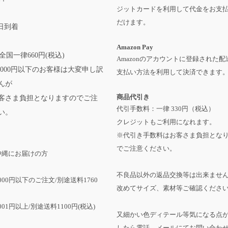
ジットカードを利用して代金をお支
だけます。
日到着
Amazon Pay
全国一律660円(税込)
Amazonのアカウントに登録された配
,000円以下のお客様は大変申し訳
支払い方法を利用して決済できます
んが
商品代引き
客さま負担となりますのでご注
代引手数料：一律 330円（税込）
い。
クレジットもご利用になれます。
※代引き手数料はお客さま負担とな
でご注意ください。
沖縄にお届けの方
不良品以外の返品交換等は出来ませ
,000円以下のご注文/別途送料1760
改めてサイズ、素材等ご確認くださ
001円以上/別途送料1100円(税込)
又細かい色ディテール等気になる点
したら電話、メールにてお問い合わ