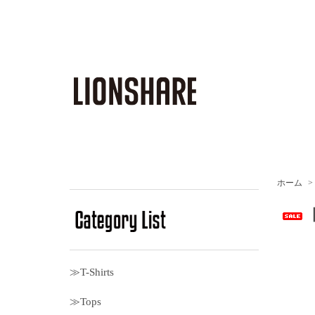
ホーム
>
【
≫T-Shirts
≫Tops