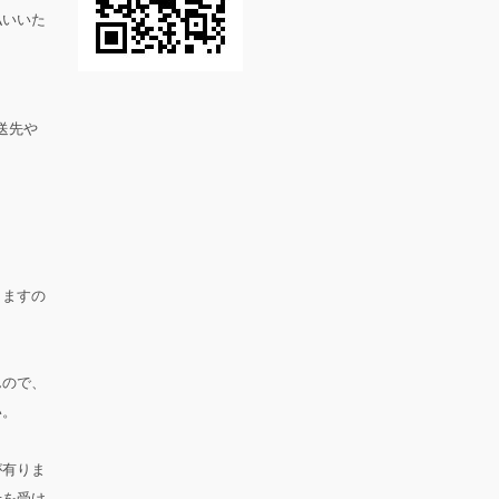
払いいた
送先や
。
りますの
んので、
い。
が有りま
せを受け