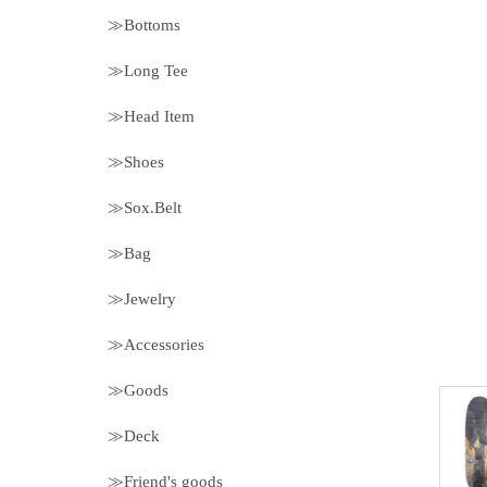
≫Bottoms
≫Long Tee
≫Head Item
≫Shoes
≫Sox.Belt
≫Bag
≫Jewelry
≫Accessories
≫Goods
≫Deck
≫Friend's goods