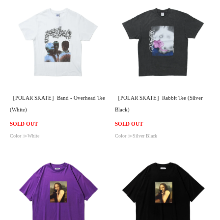
［POLAR SKATE］Band - Overhead Tee
［POLAR SKATE］Rabbit Tee (Silver
(White)
Black)
SOLD OUT
SOLD OUT
Color ≫White
Color ≫Silver Black