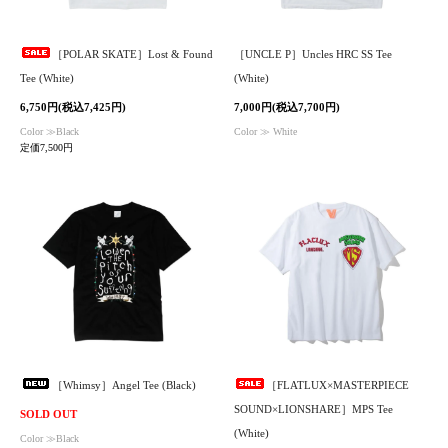
［POLAR SKATE］Lost & Found
［UNCLE P］Uncles HRC SS Tee
Tee (White)
(White)
6,750円(税込7,425円)
7,000円(税込7,700円)
Color ≫Black
Color ≫ White
定価7,500円
［Whimsy］Angel Tee (Black)
［FLATLUX×MASTERPIECE
SOUND×LIONSHARE］MPS Tee
SOLD OUT
(White)
Color ≫Black