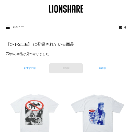
メニュー
0
【≫T-Shirts】 に登録されている商品
72
件の商品が見つかりました
おすすめ順
価格順
新着順