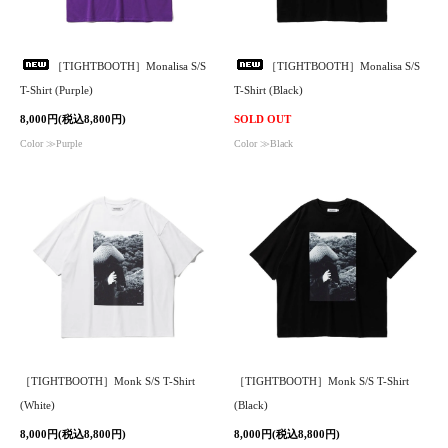
［TIGHTBOOTH］Monalisa S/S
［TIGHTBOOTH］Monalisa S/S
T-Shirt (Purple)
T-Shirt (Black)
8,000円(税込8,800円)
SOLD OUT
Color ≫Purple
Color ≫Black
［TIGHTBOOTH］Monk S/S T-Shirt
［TIGHTBOOTH］Monk S/S T-Shirt
(White)
(Black)
8,000円(税込8,800円)
8,000円(税込8,800円)