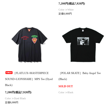
7,200円(税込7,920円)
Color ≫White
定価8,000円
［FLATLUX×MASTERPIECE
［POLAR SKATE］Baby Angel Tee
SOUND×LIONSHARE］MPS Tee (Dyed
(Black)
Black)
SOLD OUT
7,200円(税込7,920円)
Color ≫Black
Color ≫Dyed Black
定価8,000円