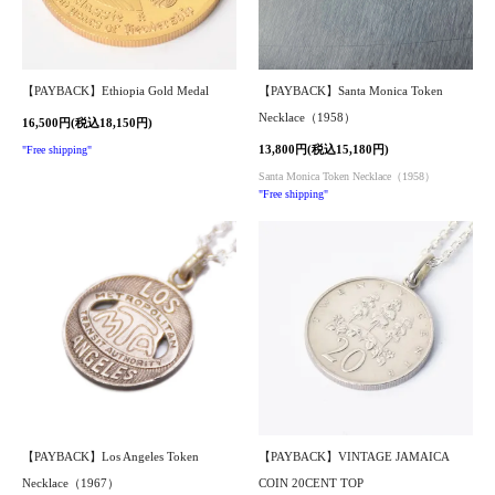
【PAYBACK】Ethiopia Gold Medal
【PAYBACK】Santa Monica Token
Necklace（1958）
16,500円(税込18,150円)
13,800円(税込15,180円)
"Free shipping"
Santa Monica Token Necklace（1958）
"Free shipping"
【PAYBACK】Los Angeles Token
【PAYBACK】VINTAGE JAMAICA
Necklace（1967）
COIN 20CENT TOP