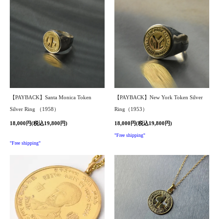
【PAYBACK】Santa Monica Token
【PAYBACK】New York Token Silver
Silver Ring （1958）
Ring（1953）
18,000円(税込19,800円)
18,000円(税込19,800円)
"Free shipping"
"Free shipping"