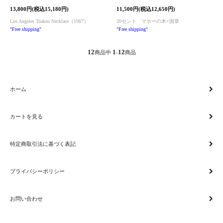
13,800円(税込15,180円)
11,500円(税込12,650円)
Los Angeles Toaken Necklace（1967）
20セント マホーの木×国章
"Free shipping"
"Free shipping"
12
1
12
商品中
-
商品
ホーム
カートを見る
特定商取引法に基づく表記
プライバシーポリシー
お問い合わせ