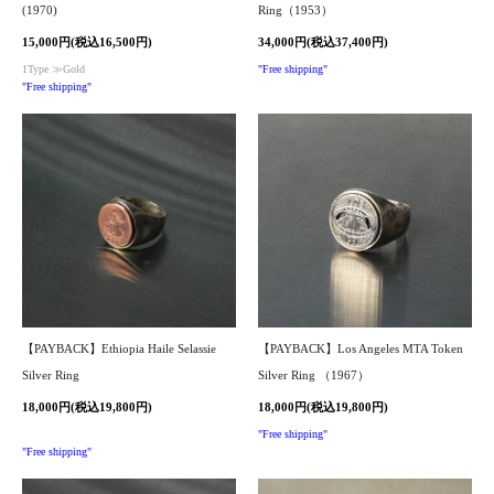
(1970)
Ring（1953）
15,000円(税込16,500円)
34,000円(税込37,400円)
1Type ≫Gold
"Free shipping"
"Free shipping"
【PAYBACK】Ethiopia Haile Selassie
【PAYBACK】Los Angeles MTA Token
Silver Ring
Silver Ring （1967）
18,000円(税込19,800円)
18,000円(税込19,800円)
"Free shipping"
"Free shipping"