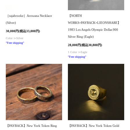
［rajabrooke］Arowana Necklace
【NORTH
(Silver)
WORKS×PAYBACK×LIEONSHARE】
1983 Los Angels Olympic Dollar.900
30,000円(税込33,000円)
Silver Ring (Eagle)
Color ≫Silver
"Free shipping"
28,000円(税込30,800円)
1 Color ≫Eagle
"Free shipping"
【PAYBACK】New York Token Ring
【PAYBACK】New York Token Gold