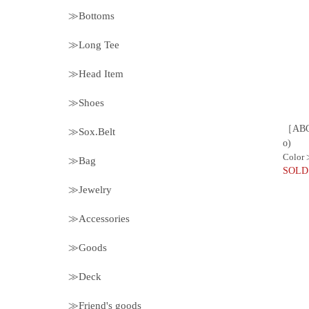
≫Bottoms
≫Long Tee
≫Head Item
≫Shoes
［ABO
≫Sox.Belt
o)
Color
≫Bag
SOLD
≫Jewelry
≫Accessories
≫Goods
≫Deck
≫Friend's goods