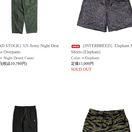
D STOCK］US Army Night Dese
［INTERBREED］Elephant 
o Overpants
Shorts (Elephant)
≫ Night Desert Camo
Color ≫Elephant
円(税込10,780円)
定価11,000円
SOLD OUT