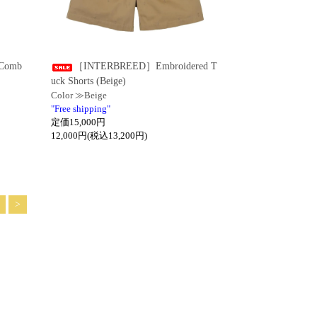
Comb
［INTERBREED］Embroidered T
uck Shorts (Beige)
Color ≫Beige
"Free shipping"
定価15,000円
12,000円(税込13,200円)
>