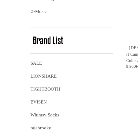
≫Music
［DEA
rt Cam
Color 
SALE
9,800
LIONSHARE
TIGHTBOOTH
EVISEN
Whimsy Socks
rajabrooke