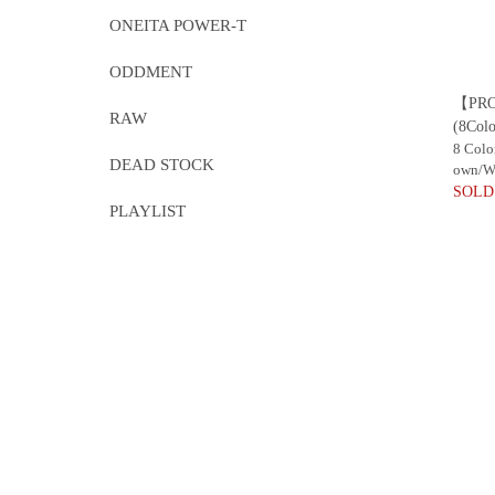
ONEITA POWER-T
ODDMENT
【PROP
RAW
(8Colo
8 Colo
DEAD STOCK
own/W
SOLD
PLAYLIST