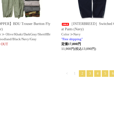
PER】BDU Trouser Burtton Fly
［INTERBREED］Switched 
r)
at Pants (Navy)
r ≫ Olive/Khaki/DarkGray/SheriffBr
Color ≫Navy
oodland/Black/Navy/Gray
"Free shipping"
定価17,000円
 OUT
11,900円(税込13,090円)
<
1
2
3
4
5
6