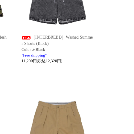
esh
［INTERBREED］Washed Summe
r Shorts (Black)
Color ≫Black
"Free shipping"
11,200円(税込12,320円)