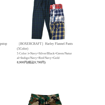
pstop
［BOXERCRAFT］Harley Flannel Pants
(5Color)
5 Color ≫Navy×Silver/Black×Green/Natur
al×Indigo/Navy×Red/Navy×Gold
8,900円(税込9,790円)