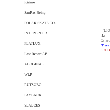
Kirime
SauRas Being
POLAR SKATE CO.
［LION
INTERBREED
ck)
Color
FLATLUX
"Free 
SOLD
Last Resort AB
ABOGINAL
WLP
RUTSUBO
PAYBACK
SEABEES