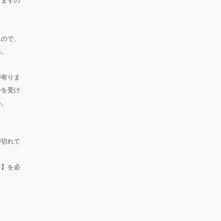
りますの
んので、
い。
が有りま
せを受け
い。
が切れて
料】を必