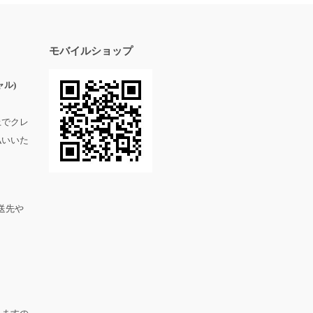
モバイルショップ
ル)
上でクレ
払いいた
送先や
。