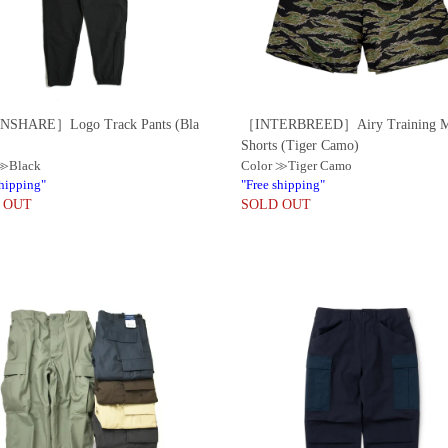
SHARE］Logo Track Pants (Bla
［INTERBREED］Airy Training M
Shorts (Tiger Camo)
 ≫Black
Color ≫Tiger Camo
shipping"
"Free shipping"
 OUT
SOLD OUT