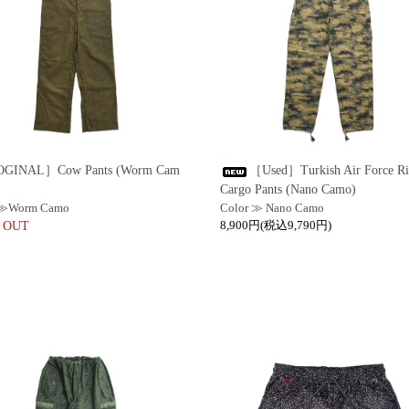
GINAL］Cow Pants (Worm Cam
［Used］Turkish Air Force Ri
Cargo Pants (Nano Camo)
 ≫Worm Camo
Color ≫ Nano Camo
8,900円(税込9,790円)
 OUT