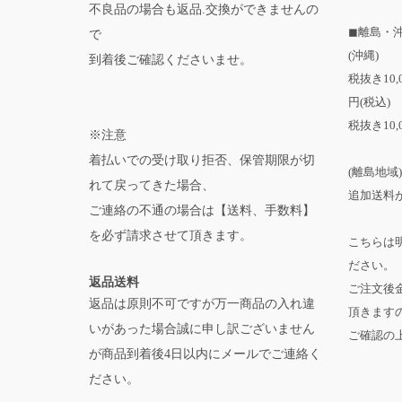
不良品の場合も返品.交換ができませんの
◼離島・
で
(沖縄)
到着後ご確認くださいませ。
税抜き10
円(税込)
税抜き10,
※注意
着払いでの受け取り拒否、保管期限が切
(離島地域)
れて戻ってきた場合、
追加送料が
ご連絡の不通の場合は【送料、手数料】
を必ず請求させて頂きます。
こちらは
ださい。
返品送料
ご注文後
返品は原則不可ですが万一商品の入れ違
頂きます
いがあった場合誠に申し訳ございません
ご確認の
が商品到着後4日以内にメールでご連絡く
ださい。