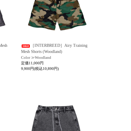
Mesh
［INTERBREED］Airy Training
Mesh Shorts (Woodland)
Color ≫Woodland
定価11,000円
9,900円(税込10,890円)