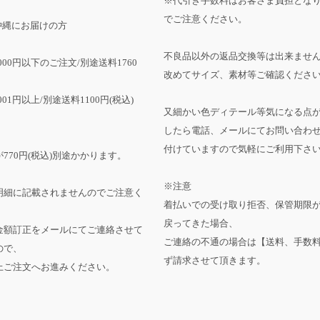
※代引き手数料はお客さま負担とな
でご注意ください。
沖縄にお届けの方
不良品以外の返品交換等は出来ませ
,000円以下のご注文/別途送料1760
改めてサイズ、素材等ご確認くださ
001円以上/別途送料1100円(税込)
又細かい色ディテール等気になる点
したら電話、メールにてお問い合わ
付けていますので気軽にご利用下さ
770円(税込)別途かかります。
※注意
明細に記載されませんのでご注意く
着払いでの受け取り拒否、保管期限
戻ってきた場合、
金額訂正をメールにてご連絡させて
ご連絡の不通の場合は【送料、手数
ので、
ず請求させて頂きます。
上ご注文へお進みください。