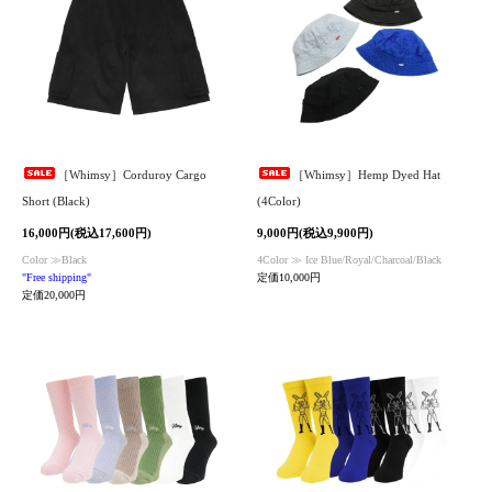
［Whimsy］Corduroy Cargo
［Whimsy］Hemp Dyed Hat
Short (Black)
(4Color)
16,000円(税込17,600円)
9,000円(税込9,900円)
Color ≫Black
4Color ≫ Ice Blue/Royal/Charcoal/Black
"Free shipping"
定価10,000円
定価20,000円