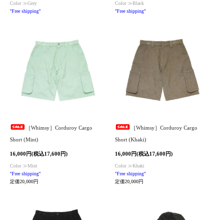
Color ≫Grey
Color ≫Black
"Free shipping"
"Free shipping"
［Whimsy］Corduroy Cargo
［Whimsy］Corduroy Cargo
Short (Mint)
Short (Khaki)
16,000円(税込17,600円)
16,000円(税込17,600円)
Color ≫Mint
Color ≫Khaki
"Free shipping"
"Free shipping"
定価20,000円
定価20,000円