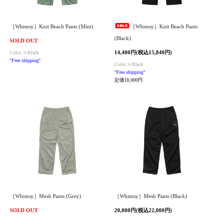
［Whimsy］Knit Beach Pants (Mint)
［Whimsy］Knit Beach Pants
(Black)
SOLD OUT
14,400円(税込15,840円)
Color ≫Black
"Free shipping"
Color ≫Black
"Free shipping"
定価18,000円
［Whimsy］Mesh Pants (Grey)
［Whimsy］Mesh Pants (Black)
SOLD OUT
20,000円(税込22,000円)