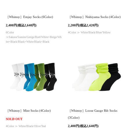
［Whimsy］Emjay Socks (6Color)
［Whimsy］Nishiyama Socks (4Color)
2,400円(税込2,640円)
2,200円(税込2,420円)
6Color
4Color ≫ White/Black/Blue/Yellow
≫Sakura/Sumire/Greige/Reef/White×Beige/Wh
ite×Black/Black×White/Black×Black
［Whimsy］Mint Socks (4Color)
［Whimsy］Loose Gauge Rib Socks
(3Color)
SOLD OUT
2,400円(税込2,640円)
4Color ≫ White/Black/Olive/Teal