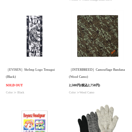
［EVISEN］ShrImp Logo Tenugui
［INTERBREED］Camouflage Bandana
(Black)
(Wood Camo)
SOLD OUT
2,500円(税込2,750円)
Color ≫ Black
Color ≫Wood Camo