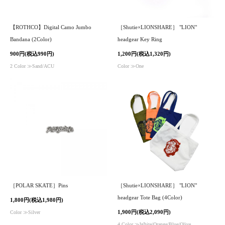
【ROTHCO】Digital Camo Jumbo
［Shutie×LIONSHARE］ "LION"
Bandana (2Color)
headgear Key Ring
900円(税込990円)
1,200円(税込1,320円)
2 Color ≫Sand/ACU
Color ≫One
［POLAR SKATE］Pins
［Shutie×LIONSHARE］ "LION"
headgear Tote Bag (4Color)
1,800円(税込1,980円)
1,900円(税込2,090円)
Color ≫Silver
4 Color ≫White/Orange/Blue/Olive