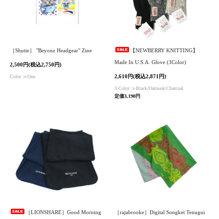
［Shutie］ "Beyonz Headgear" Zine
【NEWBERRY KNITTING】
Made In U.S.A. Glove (3Color)
2,500円(税込2,750円)
2,610円(税込2,871円)
Color ≫One
3 Color ≫Black/Oatmeal/Charcoal
定価3,190円
［LIONSHARE］Good Morning
［rajabrooke］Digital Songket Tenugui