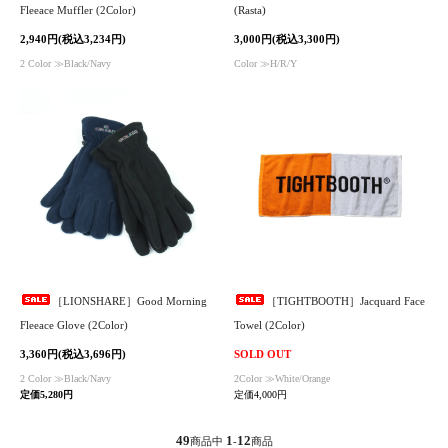
Fleeace Muffler (2Color)
(Rasta)
2,940円(税込3,234円)
3,000円(税込3,300円)
2 Color ≫Black/Navy
Color ≫H/R/Y
［LIONSHARE］Good Morning
［TIGHTBOOTH］Jacquard Face
Fleeace Glove (2Color)
Towel (2Color)
3,360円(税込3,696円)
SOLD OUT
2 Color ≫Black/Navy
2Color ≫White/Orange
定価5,280円
定価4,000円
49
1
12
商品中
-
商品